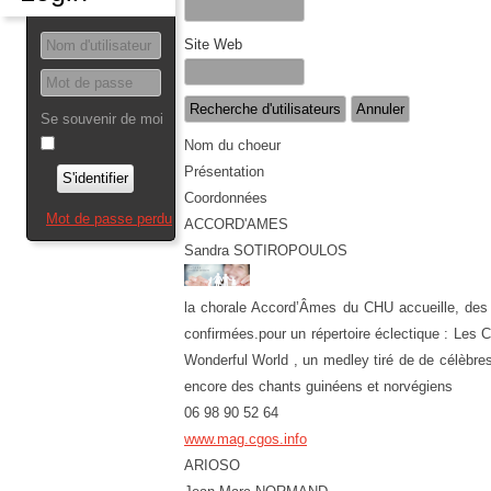
Site Web
Se souvenir de moi
Nom du choeur
Présentation
S'identifier
Coordonnées
Mot de passe perdu
ACCORD'AMES
Sandra SOTIROPOULOS
la chorale Accord’Âmes du CHU accueille, des
confirmées.pour un répertoire éclectique : Les
Wonderful World , un medley tiré de de célèbr
encore des chants guinéens et norvégiens
06 98 90 52 64
www.mag.cgos.info
ARIOSO