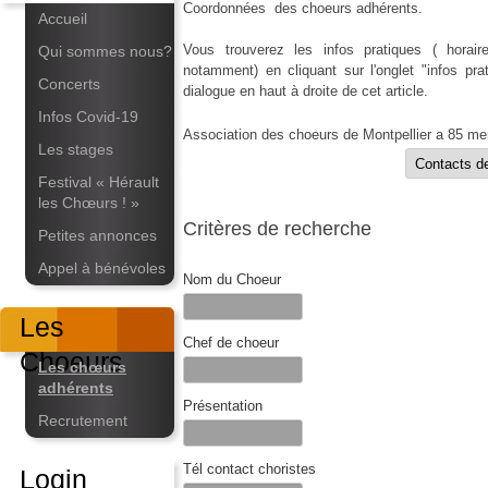
Coordonnées des choeurs adhérents.
Accueil
Vous trouverez les infos pratiques ( horaire
Qui sommes nous?
notamment) en cliquant sur l'onglet "infos pra
Concerts
dialogue en haut à droite de cet article.
Infos Covid-19
Association des choeurs de Montpellier a 85 me
Les stages
Festival « Hérault
les Chœurs ! »
Critères de recherche
Petites annonces
Appel à bénévoles
Nom du Choeur
Les
Chef de choeur
Choeurs
Les chœurs
adhérents
Présentation
Recrutement
Tél contact choristes
Login