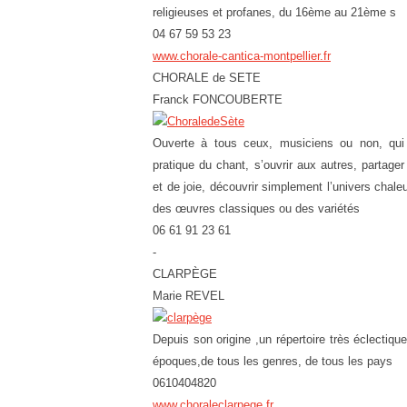
religieuses et profanes, du 16ème au 21ème s
04 67 59 53 23
www.chorale-cantica-montpellier.fr
CHORALE de SETE
Franck FONCOUBERTE
Ouverte à tous ceux, musiciens ou non, qui 
pratique du chant, s’ouvrir aux autres, partag
et de joie, découvrir simplement l’univers chale
des œuvres classiques ou des variétés
06 61 91 23 61
-
CLARPÈGE
Marie REVEL
Depuis son origine ,un répertoire très éclectiqu
époques,de tous les genres, de tous les pays
0610404820
www.choraleclarpege.fr