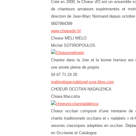
Créé en 2000, le Chœur d'Ô est un ensemble voc
de chanteurs amateurs expérimentés et motivé
direction de Jean-Marc Normand depuis octobre
0607984389
www.choeurdo.fr/
Choeur MELI MELO
Michel SOTIROPOULOS
Chanter dans la Joie et la bonne humeur est 
une année pleine de projets
04 67 71 24 28
melimelopaysdelunel-over-blog.com
CHOEUR OCCITAN NADALENCA
Chiara Maccotta
Chœur occitan composé d’une trentaine de c
chants traditionnels occitans et « nadalets » ré
oeuvres classiques adaptées en occitan. Dépl
en Occitanie et Catalogne.