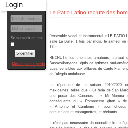
Login
Le Patio Latino recrute des ho
l'ensemble vocal et instrumental « LE PATIO 
Se souvenir de moi
salle La Bulle, 1 fois par mois, le samedi ou
17h,
S'identifier
RECRUTE les choristes amateurs, surtout
Basses/barytons, épris de rythmes sud-améric
Mot de passe perdu
aussi sensibles aux effluves du Cante Flamenc
de l'alégria andalouse.
Le répertoire de la saison 2019/2020 c
mexicaines, telles que « La feria de San Marco
une pièce des Canaries – « Mi Morena »
conséquente du « Romancero gitan » de Ga
« Antonito el Camborio », pour choeur, s
percussions et castagnettes, et récitants.
Il n'est pas nécessaire de connaître le solfège