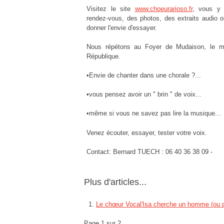
Visitez le site
www.choeurarioso.fr
, vous y 
rendez-vous, des photos, des extraits audio ou
donner l'envie d'essayer.
Nous répétons au Foyer de Mudaison, le m
République.
•Envie de chanter dans une chorale ?...
•vous pensez avoir un " brin " de voix...
•même si vous ne savez pas lire la musique...
Venez écouter, essayer, tester votre voix.
Contact: Bernard TUECH : 06 40 36 38 09 -
Plus d'articles...
Le chœur Vocal'Isa cherche un homme (ou p
Page 1 sur 2