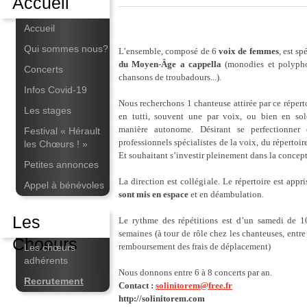
Accueil
Accueil
Qui sommes nous?
L’ensemble, composé de 6
voix de femmes
, est sp
du Moyen-Âge a cappella
(monodies et polypho
Concerts
chansons de troubadours...).
Infos Covid-19
Nous recherchons 1 chanteuse attirée par ce répert
Les stages
en tutti, souvent une par voix, ou bien en so
manière autonome. Désirant se perfectionner 
Festival « Hérault
professionnels spécialistes de la voix, du répertoir
les Chœurs ! »
Et souhaitant s’investir pleinement dans la concept
Petites annonces
La direction est collégiale. Le répertoire est appr
Appel à bénévoles
sont mis en espace
et en déambulation.
Les
Le rythme des répétitions est d’un samedi de 10
semaines (à tour de rôle chez les chanteuses, entr
Choeurs
remboursement des frais de déplacement)
Les chœurs
adhérents
Nous donnons entre 6 à 8 concerts par an.
Recrutement
Contact :
solinitorem@free.fr
http://solinitorem.com