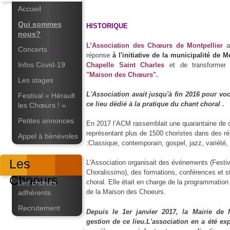
Accueil
Qui sommes
HISTORIQUE
nous?
L’Association des Chœurs de Montpellier
a
Concerts
réponse
à l'initiative de la municipalité de 
Infos Covid-19
Chapelle Saint
Charles
et de transforme
"Maison des Chœurs".
Les stages
L'Association avait jusqu'à fin 2016 pour vo
Festival « Hérault
ce lieu dédié à la pratique du chant choral .
les Chœurs ! »
Petites annonces
En 2017 l’ACM rassemblait une quarantaine de 
représentant plus de 1500 choristes dans des rép
Appel à bénévoles
:Classique, contemporain, gospel, jazz, variété,
Les
L'Association organisait des événements (Festiv
Choralissimo), des formations, conférences et s
Choeurs
choral. Elle était en charge de la programmatio
Les chœurs
de la Maison des Choeurs.
adhérents
Recrutement
Depuis le 1er janvier 2017, la Mairie de M
gestion de ce lieu.L'association en a été ex