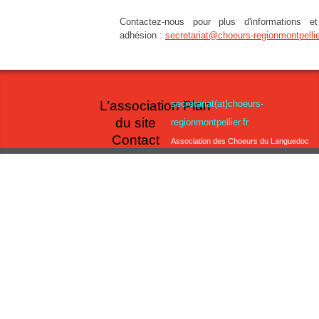
Contactez-nous pour plus d'informations 
adhésion :
secretariat@choeurs-regionmontpellier
L’association
secretariat(at)choeurs-
Plan
du site
regionmontpellier.fr
Contact
Association des Choeurs du Languedoc