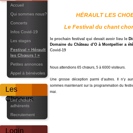
Accueil
Qui sommes nous?
HÉRAULT LES CHOE
Concerts
Le Festival du chant cho
Infos Covid-19
le prochain festival qui devait avoir lieu le
Di
Les stages
Domaine du Château d’O à Montpellier a ét
Festival « Hérault
Covid-19
les Chœurs ! »
Petites annonces
Nous attendions 65 chœurs, 5 à 6000 visiteurs.
Appel à bénévoles
Une grosse déception parmi d’autres. Il n’y au
sommes maintenant sur la programmation du festiva
Les
mai.
Choeurs
Les chœurs
adhérents
Recrutement
Login