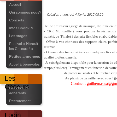
Accueil
Qui sommes nous?
Création : mercredi 4 février 2015 08:29
Concerts
Jeune professeur agrégé de musique, diplômé en 
Infos Covid-19
- CRR Montpellier) vous propose la réalisation 
Les stages
numérique (Finale) à des prix flexibles et abordable
- Offrez à vos choristes des supports clairs, parfai
Festival « Hérault
leur vue.
les Chœurs ! »
- Obtenez des transpositions en quelques clics et d
Petites annonces
qualité professionnelle.
Je suis également disponible pour la création de cd
Appel à bénévoles
tempo plus lent), l'arrangement en fonction de votre
de pièces musicales et leur retranscrip
Les
Au plaisir de travailler avec vous ! (j
Contact :
guilhem.rosa@gm
Choeurs
Les chœurs
adhérents
Recrutement
Login