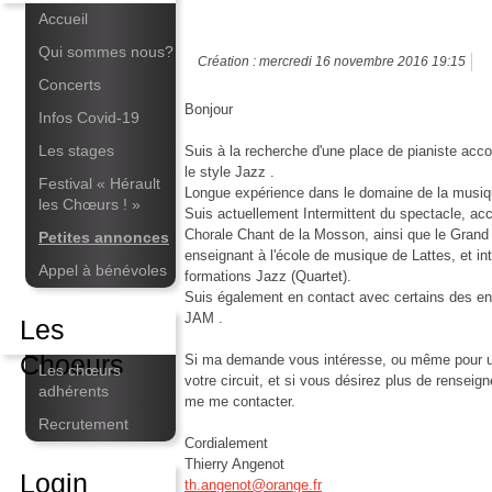
Accueil
Qui sommes nous?
Création : mercredi 16 novembre 2016 19:15
Concerts
Bonjour
Infos Covid-19
Les stages
Suis à la recherche d'une place de pianiste acc
le style Jazz .
Festival « Hérault
Longue expérience dans le domaine de la musiq
les Chœurs ! »
Suis actuellement Intermittent du spectacle, a
Chorale Chant de la Mosson, ainsi que le Grand
Petites annonces
enseignant à l'école de musique de Lattes, et i
Appel à bénévoles
formations Jazz (Quartet).
Suis également en contact avec certains des e
JAM .
Les
Choeurs
Si ma demande vous intéresse, ou même pour u
Les chœurs
votre circuit, et si vous désirez plus de renseig
adhérents
me me contacter.
Recrutement
Cordialement
Thierry Angenot
Login
th.angenot@orange.fr