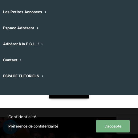
Notre Activité
Les Petites Annonces
Espace Adhérent
Les “ Concerts de la F.C.L. ”
Les “ Rencontres de la F.C.L. ”
Adhérer à la F.C.L. !
Le Festival “ Hérault les Chœurs ! ”
Contact
La Fête de la Musique
ESPACE TUTORIELS
En savoir plus
Confidentialité
Préférence de confidentialité
J'accepte